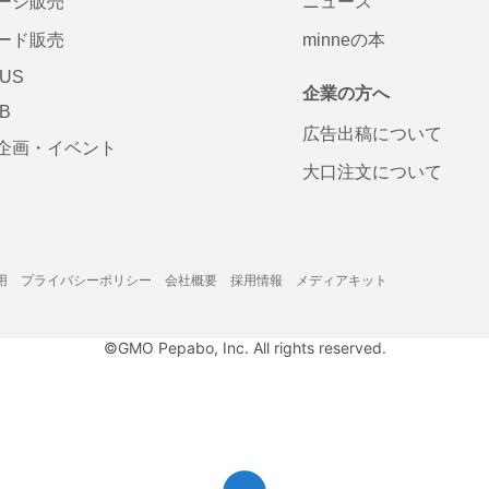
ージ販売
ニュース
ード販売
minneの本
LUS
企業の方へ
AB
広告出稿について
企画・イベント
大口注文について
用
プライバシーポリシー
会社概要
採用情報
メディアキット
©GMO Pepabo, Inc. All rights reserved.