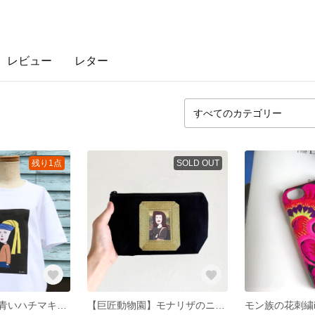
レビュー
レター
残り1点
SOLD OUT
【巨匠動物園】青いハチマキの子Tシャツ
【巨匠動物園】モナリザのニヤつきポーチ・豪華版
モン族の花刺繍i