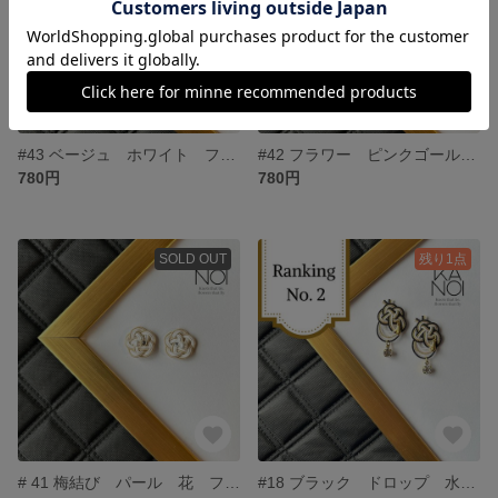
#43 ベージュ ホワイト フラワー 水引 ピアス 着物 浴衣 和風 上品
#42 フラワー ピンクゴールド パール 水引 ピアス 上品 大ぶり パール 和風
780円
780円
SOLD OUT
残り1点
# 41 梅結び パール 花 フラワー ピアス 水引 シンプル 小ぶり 着物 浴衣 和小物
#18 ブラック ドロップ 水引 ガラスストーン ピアス イヤリング