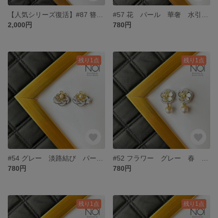
【人気シリーズ復活】#87 簪 かんざし 水引 フラワー パール 上品 ベージュ 着物 浴衣
#57 花 パール 華奢 水引 ピアス 小ぶり フラワー 和風
2,000円
780円
残り1点
残り1点
#54 グレー 淡路結び パール フラワー 水引 ピアス
#52 フラワー グレー 春 パール 水引 ピアス
780円
780円
残り1点
残り1点