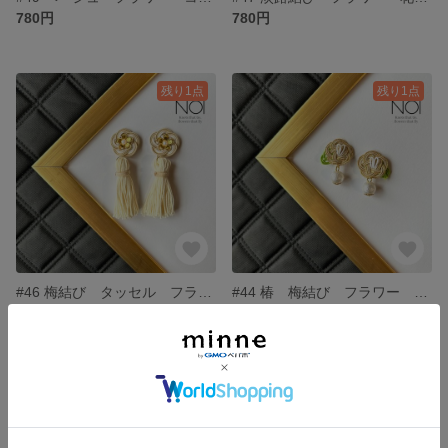
780円
780円
残り1点
残り1点
#46 梅結び タッセル フラワー 水引 ピアス ナチュラル 上品 和風
#44 椿 梅結び フラワー 花 水引 ピアス 椿 ナチュラル 和風 上品 コットンパール
780円
780円
残り1点
残り1点