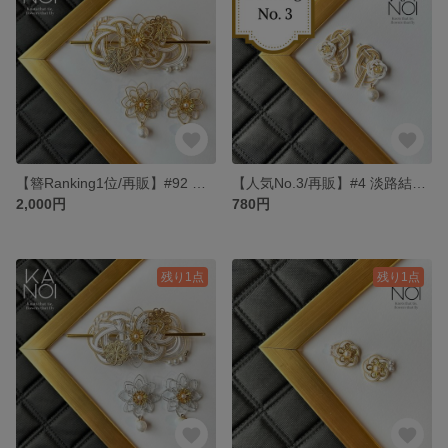
【簪Ranking1位/再販】#92 「花綴 -はなつづり- 」上品 簪 ピアス セット
【人気No.3/再販】#4 淡路結び 梅結び ホワイト ベージュ ピアス
2,000円
780円
残り1点
残り1点