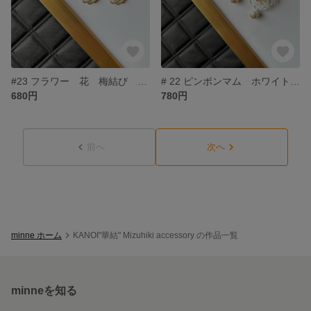
#23 フラワー 花 梅結び パール ピアス 水引 ベージ
# 22 ピンポンマム ホワイト ゴールド 水引 ピアス
680円
780円
前へ
次へ
minne ホーム
KANOI"華結" Mizuhiki accessory の作品一覧
minneを知る