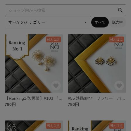
すべて
販売中
残り1点
残り1点
【Ranking1位/再販】#103 『菊鈴-きくりん-淡』 ベージュ ピアス
#55 淡路結び フラワー パール 水引 ピアス ブラック
780円
780円
残り1点
残り1点