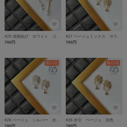
#29 淡路結び ホワイト ゴールド パール ピアス 着物 浴衣 和装 上品
#27 ベージュミックス ガラスストーン 水引 ピアス 着物 浴衣 和装 和婚 おしゃれ かわいい 上品 淡色
780円
780円
残り1点
残り1点
#28 ベージュ シルバー 水引 ガラスストーン ピアス 花 母の日ギフト プレゼント ホワイト 和婚 ブライダル 和装 着物 浴衣
#26 水引 ベージュ 淡色 ガラスストーン ピアス 和風 大人可愛い 和モダン 上品 ナチュラル 着物 浴衣 揺れる ブライダル アクセサリー
780円
780円