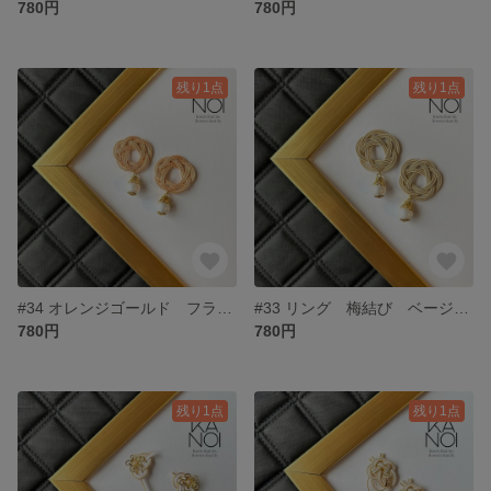
780円
780円
残り1点
残り1点
#34 オレンジゴールド フラワー 花 水引 ピアス コットンパール 上品
#33 リング 梅結び ベージュ 水引 花 ピアス 和小物 和風 和装 着物 浴衣 コットンパール
780円
780円
残り1点
残り1点