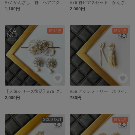
#77 かんざし 簪 ヘアアクセサリー 和風 ナチュラル ベージュ 着物 浴衣
#76 簪ピアスセット かんざし 水引 ブラック ベージュ 着物 浴衣 フラワー
1,100円
2,000円
残り1点
残り1点
【人気シリーズ復活】#75 グレー フラワー 簪 かんざし ピアス 水引 結婚式 着物 浴衣
#56 アシンメトリー ホワイト タッセル 水引 ピアス 個性的 大人かわいい 上品
2,000円
780円
SOLD OUT
残り1点