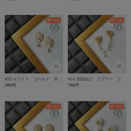
残り1点
残り1点
#25 ホワイト ゴールド 水引 ガラスストーン ドロップ ピアス イヤリング 淡色 華奢 揺れる 軽い 個性的 おしゃれ 大人可愛い 白 金 結婚式 お呼ばれ オケージョン
#24 淡路結び フラワー ゴールド コットンパール 水引 ピアス
780円
780円
残り1点
残り1点