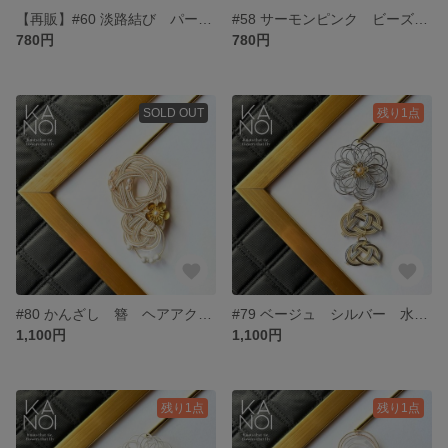
【再販】#60 淡路結び パール 小ぶり ベージュ フラワー 水引 ピアス
#58 サーモンピンク ビーズ 梅結び 淡色 水引 ピアス
780円
780円
SOLD OUT
残り1点
#80 かんざし 簪 ヘアアクセサリー 和風 ベージュ 水引 白 金
#79 ベージュ シルバー 水引 かんざし 簪 ヘアアクセサリー 和風
1,100円
1,100円
残り1点
残り1点