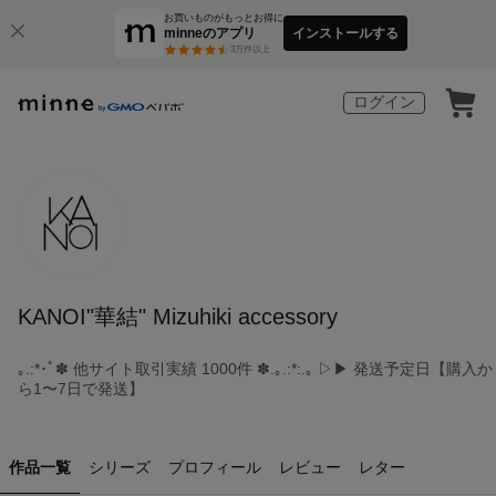
お買いものがもっとお得に
minneのアプリ
インストールする
3
万件以上
ログイン
KANOI"華結" Mizuhiki accessory
｡.:*･ﾟ✽ 他サイト取引実績 1000件 ✽.｡.:*:.｡ ▷▶ 発送予定日【購入か
ら1〜7日で発送】
作品一覧
シリーズ
プロフィール
レビュー
レター