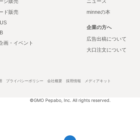
ージ販売
ニュース
ード販売
minneの本
LUS
企業の方へ
AB
広告出稿について
企画・イベント
大口注文について
用
プライバシーポリシー
会社概要
採用情報
メディアキット
©GMO Pepabo, Inc. All rights reserved.