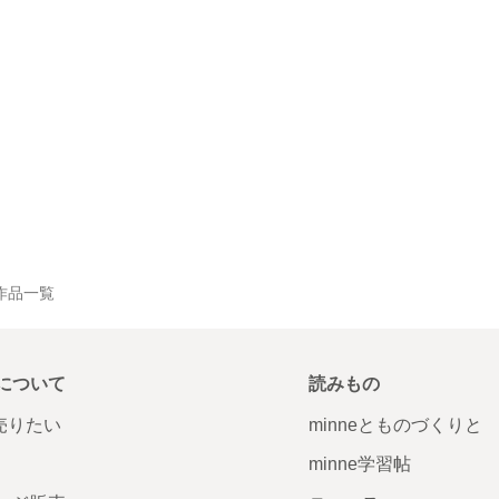
 の作品一覧
について
読みもの
で売りたい
minneとものづくりと
minne学習帖