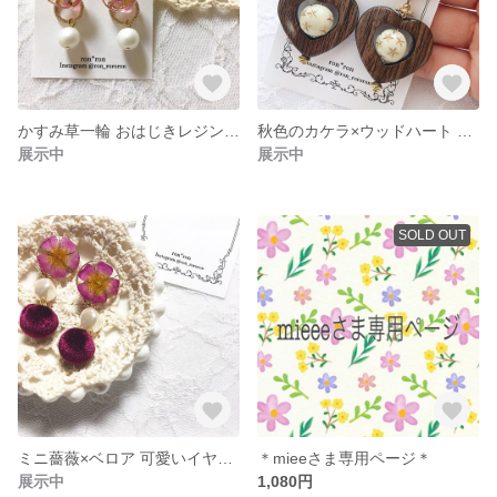
かすみ草一輪 おはじきレジン×パール
秋色のカケラ×ウッドハート ピアス .＊
展示中
展示中
SOLD OUT
ミニ薔薇×ベロア 可愛いイヤリング .＊
＊mieeさま専用ページ＊
展示中
1,080円