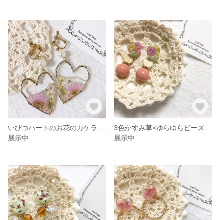
いびつハートのお花のカケラ ピアス/イヤリング.＊
3色かすみ草×ゆらゆらビーズ ピアス.＊
展示中
展示中