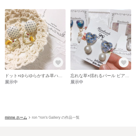
ドット×ゆらゆらかすみ草ハートピアス/イヤリング.＊
忘れな草×揺れるパール ピアス＊
展示中
展示中
minne ホーム
ron *ron's Gallery の作品一覧