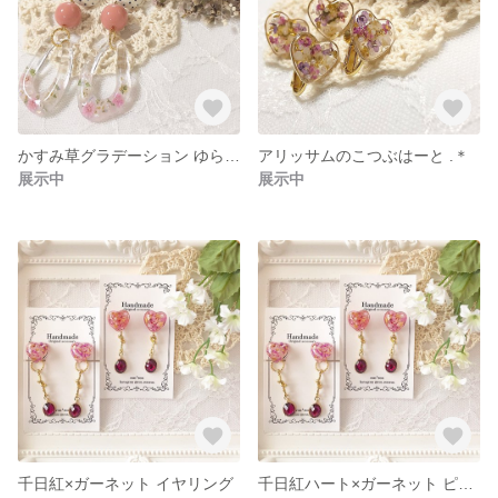
かすみ草グラデーション ゆらゆらピアス.＊
アリッサムのこつぶはーと .＊
展示中
展示中
千日紅×ガーネット イヤリング
千日紅ハート×ガーネット ピアス