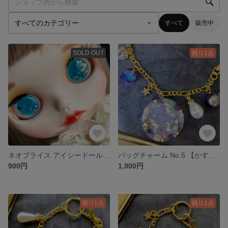
すべて
販売中
SOLD OUT
残り1点
ネオブライス アイシードール アイチップ(18)
バッグチャーム No.5 【かすみ草×パープル】
900円
1,900円
残り1点
残り1点