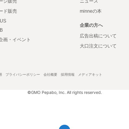
ージ販売
ニュース
ード販売
minneの本
LUS
企業の方へ
AB
広告出稿について
企画・イベント
大口注文について
用
プライバシーポリシー
会社概要
採用情報
メディアキット
©GMO Pepabo, Inc. All rights reserved.