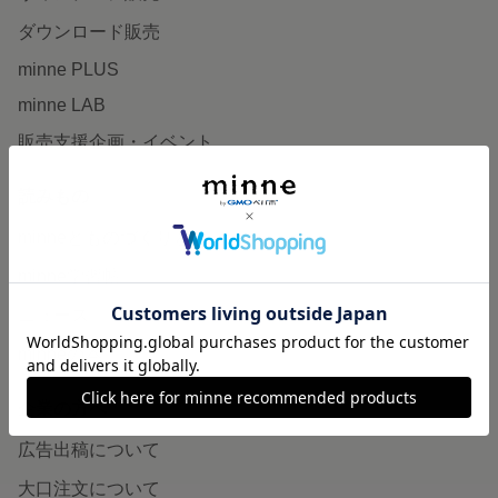
ダウンロード販売
minne PLUS
minne LAB
販売支援企画・イベント
読みもの
minneとものづくりと
minne学習帖
ニュース
minneの本
企業の方へ
広告出稿について
大口注文について