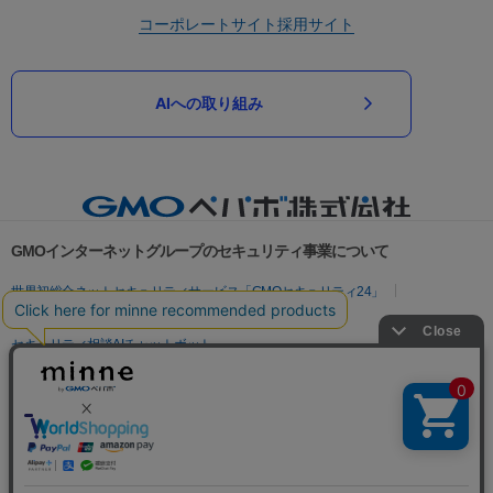
コーポレートサイト
採用サイト
AIへの取り組み
GMOインターネットグループのセキュリティ事業について
世界初総合ネットセキュリティサービス「GMOセキュリティ24」
パスワード漏洩診断
Webサイトリスク診断
セキュリティ相談AIチャットボット
実在証明・盗聴対策
サイバー攻撃対策（GMOサイバーセキュリティ byイエラエ）
サイバー攻撃対策（GMO Flatt Security）
なりすまし対策
セキュリティ事業の軌跡