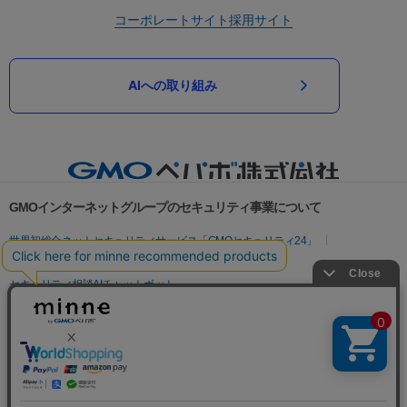
コーポレートサイト
採用サイト
AIへの取り組み
GMOインターネットグループのセキュリティ事業について
世界初総合ネットセキュリティサービス「GMOセキュリティ24」
パスワード漏洩診断
Webサイトリスク診断
セキュリティ相談AIチャットボット
実在証明・盗聴対策
サイバー攻撃対策（GMOサイバーセキュリティ byイエラエ）
サイバー攻撃対策（GMO Flatt Security）
なりすまし対策
セキュリティ事業の軌跡