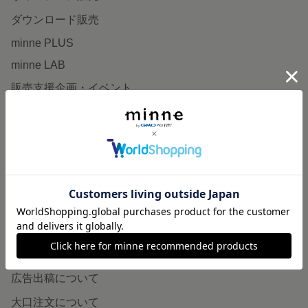
ダウンロード販売
minne PLUS
minne LAB
販売支援企画・イベント
読みもの
minneとものづくりと
minne学習帖
ニュース
minneの本
企業の方へ
広告出稿について
大口注文について