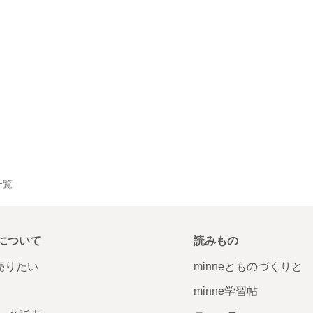
一覧
について
読みもの
で売りたい
minneとものづくりと
minne学習帖