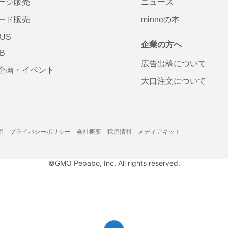
ージ販売
ニュース
ード販売
minneの本
LUS
企業の方へ
AB
広告出稿について
企画・イベント
大口注文について
用
プライバシーポリシー
会社概要
採用情報
メディアキット
©GMO Pepabo, Inc. All rights reserved.