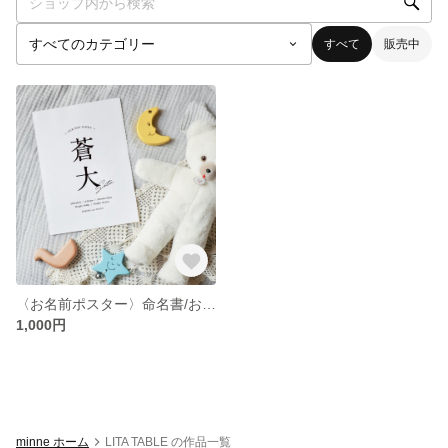
すべて
販売中
〈お名前ポスター〉命名書/お名前/出産記念/オーダーメイド
1,000円
minne ホーム
LITA TABLE の作品一覧