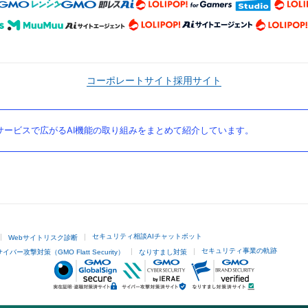
コーポレートサイト
採用サイト
ービスで広がるAI機能の取り組みをまとめて紹介しています。
セキュリティ相談AIチャットボット
Webサイトリスク診断
セキュリティ事業の軌跡
サイバー攻撃対策（GMO Flatt Security）
なりすまし対策