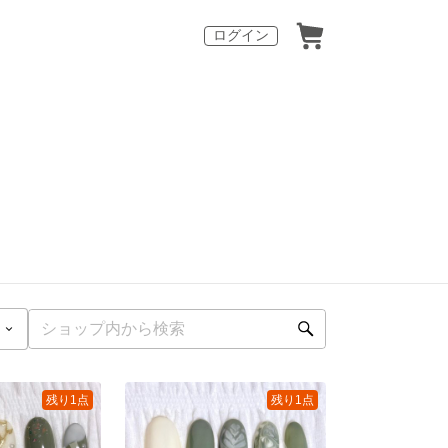
ログイン
残り1点
残り1点