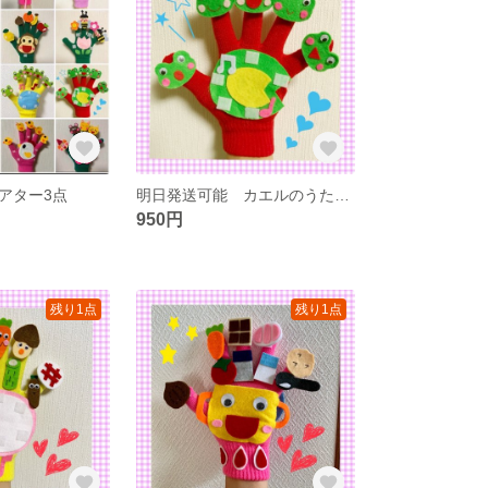
アター3点
明日発送可能 カエルのうた手袋シアター
950円
残り1点
残り1点