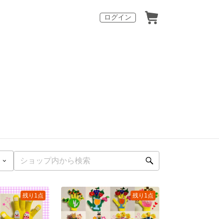
ログイン
残り1点
残り1点