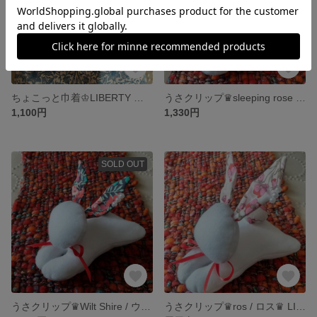
ちょこっと巾着♔LIBERTY リバティ Lodden Wood(ロデンウッド)
うさクリップ♛sleeping rose スリーピングローズ♛ LIBERTY/リバティ♛ミナペルホネン
1,100円
1,330円
SOLD OUT
うさクリップ♛Wilt Shire / ウィルトシャー ♛ LIBERTY/リバティ
うさクリップ♛ros / ロス♛ LIBERTY/リバティ