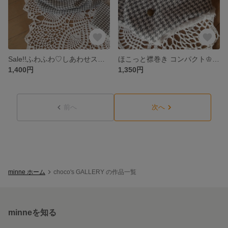
Sale!!ふわふわ♡しあわせスヌード ♛千鳥格子(ライトグレー)
ほこっと襟巻き コンパクト♔千鳥格子(ライトグレー)
1,400円
1,350円
前へ
次へ
minne ホーム
choco's GALLERY の作品一覧
minneを知る