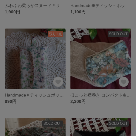
ふわふわ柔らかスヌード＊リバティCapelブルー
Handmade❈ティッシュボックスカバー❈刺繍ナチュラルハーブ
1,900円
1,100円
残り1点
SOLD OUT
Handmade❈ティッシュボックスカバー❈LECIENメモアール・ア・パリ「 パリの想い出」
ほこっと襟巻き コンパクト♔LIBERTY ラモーナ (エアリーコット) かぎ編み風ニット(L.O)
990円
2,300円
SOLD OUT
SOLD OUT