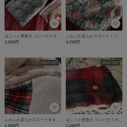
ほこっと襟巻き コンパクト♔Caesar/シーザー ×プードルボア
ふわふわ柔らかスヌード＊リバティ/ラモーナ エアリーコット×プードルボア
2,300円
3,700円
SOLD OUT
SOLD OUT
ふわふわ柔らかスヌード♛タータンチェック×かぎ編み風ニット×吸湿発熱フランネル
ほこっと襟巻き コンパクト♔タータンチェック ボルドー&グリーン
2,500円
1,280円