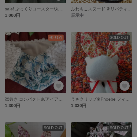
sale! ぷっくりコースター/丸型♛Blackthorn ブラックソーン(レッド)♛リバーシブル
ふわもこスヌード ♛リバティ(カペル)
1,000円
展示中
残り1点
SOLD OUT
襟巻き コンパクト♔/アイアンシー(ブルー系) ×プードルボア
うさクリップ♛Phoebe フィービー♛ LIBERTY/リバティ
1,300円
1,330円
SOLD OUT
SOLD OUT