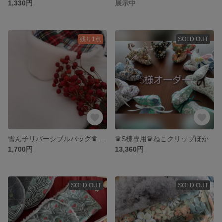
1,330円
展示中
残り1点
SOLD OUT
雪ん子リバーシブルバッグ♛ プレミアムフランネル×タータンチェック赤
♛S様専用♛ねこクリップほか
1,700円
13,360円
SOLD OUT
SOLD OUT