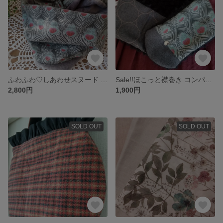
ふわふわ♡しあわせスヌード ♛リバティ(シーザー)
Sale!!ほこっと襟巻き コンパクト♔Caesar/シーザー(リバティ) ・シャボン刺繍(CHECK&STRIPE)
2,800円
1,900円
SOLD OUT
SOLD OUT