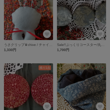
うさクリップ♛chive / チャイブ ♛ LIBERTY/リバティ
Sale!!ぷっくりコースター/丸型♛アネモネ4枚セット♛リバーシブル
1,330円
1,700円
残り1点