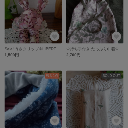
Sale! うさクリップ❈LIBERTY❈ソープ／くすみピンク
♔持ち手付き たっぷり巾着♔LIBERTY / イルマ
1,500円
2,700円
残り1点
SOLD OUT