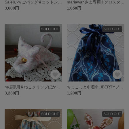
Sale!いちごバッグ♛コットンツイード♛ チェック/赤×黒
mariawanさま専用❈クロスターバン／LIBERTY❈イルマ
3,600円
1,650円
SOLD OUT
SOLD OUT
m様専用♛ねこクリップほか LIBERTY/リバティ♛
ちょこっと巾着✣LIBERTYブルーベル
3,230円
1,200円
SOLD OUT
SOLD OUT