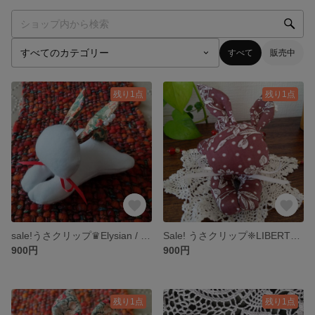
すべて
販売中
残り1点
残り1点
sale!うさクリップ♛Elysian / エリジアン♛ LIBERTY/リバティ
Sale! うさクリップ❈LIBERTY❈マロリー小柄 / ブラウン
900円
900円
残り1点
残り1点