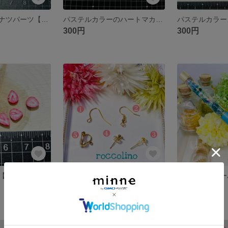
チョコがけドーナツパーツ【2個入り】
パステルカラーのハートマカロン【2個入り】
300円
300円
【中は白】10個
ピアス・イヤリングの種類が選べます
展示中
展示中