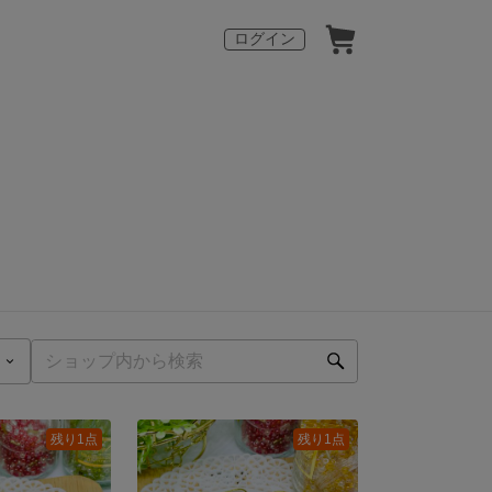
ログイン
残り1点
残り1点