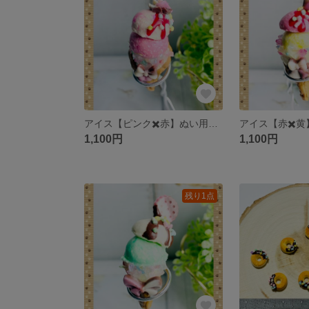
アイス【ピンク✖️赤】ぬい用orキーホルダー
1,100円
1,100円
残り1点