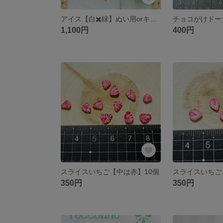
アイス【白✖️緑】ぬい用orキーホルダー
1,100円
400円
スライスいちご【中は赤】10個
スライスいちご
350円
350円