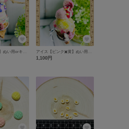
アイス【紫✖️白】ぬい用orキーホルダー
アイス【ピンク✖️黄】ぬい用orキーホルダー
1,100円