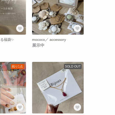
選べる福袋✨
mococo／ accessory
展示中
残り1点
SOLD OUT