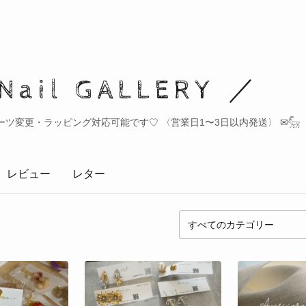
Nail GALLERY ／
𓏸 パーツ変更・ラッピング対応可能です♡ 〈営業日1〜3日以内発送〉︎ ✉︎𓃵
レビュー
レター