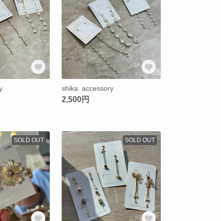
y
shika. accessory
2,500円
SOLD OUT
SOLD OUT