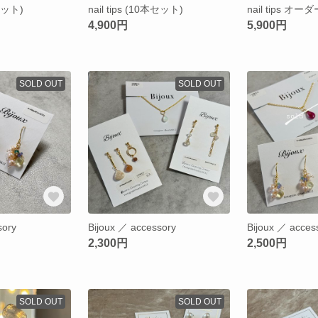
本セット)
nail tips (10本セット)
nail tips 
4,900円
5,900円
SOLD OUT
SOLD OUT
sory
Bijoux ／ accessory
Bijoux ／ acces
2,300円
2,500円
SOLD OUT
SOLD OUT