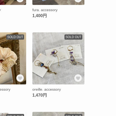
y
fura. accessory
1,400円
SOLD OUT
SOLD OUT
cessory
oreille. accessory
1,470円