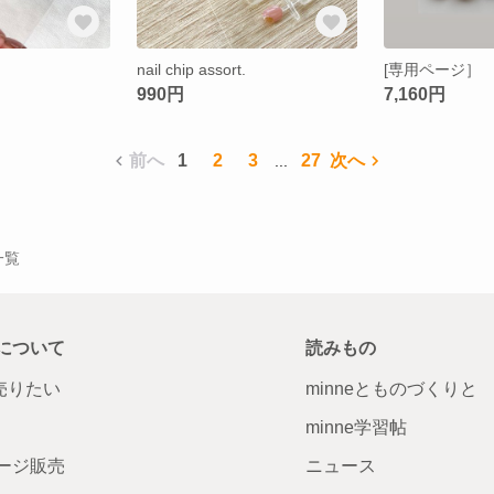
nail chip assort.
[専用ページ］
990円
7,160円
前へ
1
2
3
27
次へ
...
品一覧
について
読みもの
で売りたい
minneとものづくりと
minne学習帖
ージ販売
ニュース