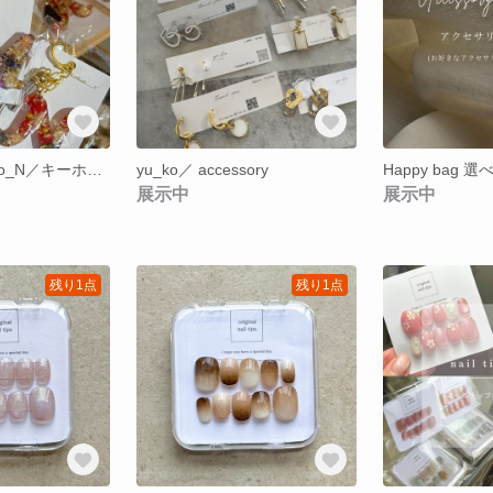
handmadestudio_N／キーホルダー
yu_ko／ accessory
Happy bag 
展示中
展示中
残り1点
残り1点