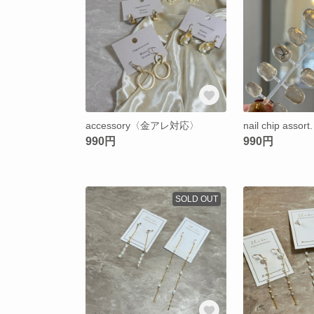
accessory〈金アレ対応〉
nail chip assort.
990円
990円
SOLD OUT