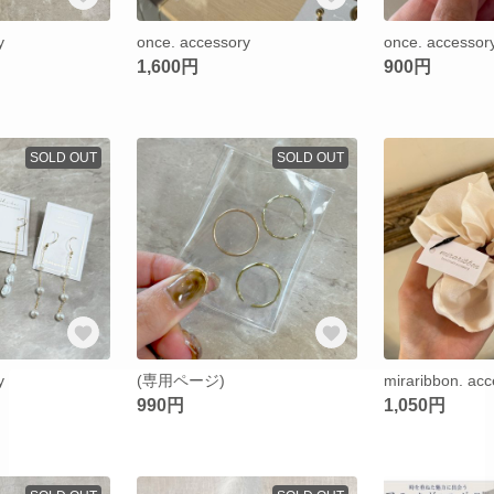
y
once. accessory
once. accessor
1,600円
900円
SOLD OUT
SOLD OUT
y
(専用ページ)
miraribbon. ac
990円
1,050円