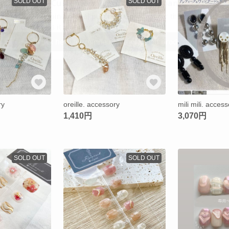
SOLD OUT
SOLD OUT
ry
oreille. accessory
mili mili. acces
1,410円
3,070円
SOLD OUT
SOLD OUT