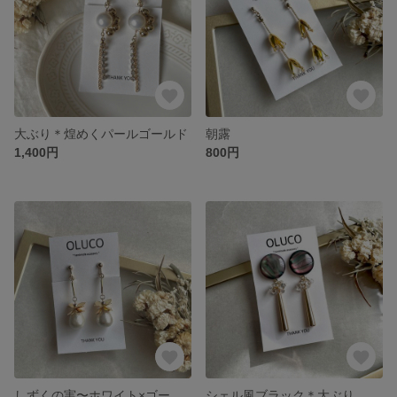
大ぶり＊煌めくパールゴールド
朝露
1,400円
800円
しずくの実〜ホワイト×ゴールド〜
シェル風ブラック＊大ぶり