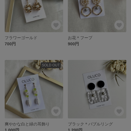
フラワーゴールド
お花＊フープ
700円
900円
SOLD OUT
爽やかな白と緑の耳飾り
ブラック＊バブルリング
1,000円
1,200円