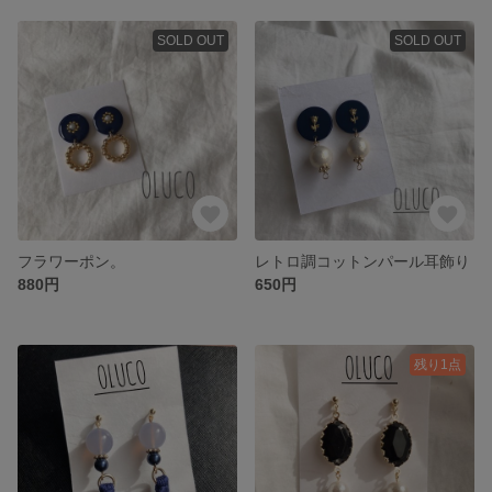
SOLD OUT
SOLD OUT
フラワーポン。
レトロ調コットンパール耳飾り
880円
650円
残り1点