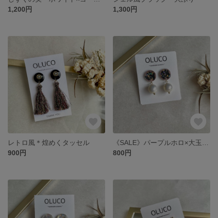
1,200円
1,300円
レトロ風＊煌めくタッセル
《SALE》パープルホロ×大玉パール
900円
800円