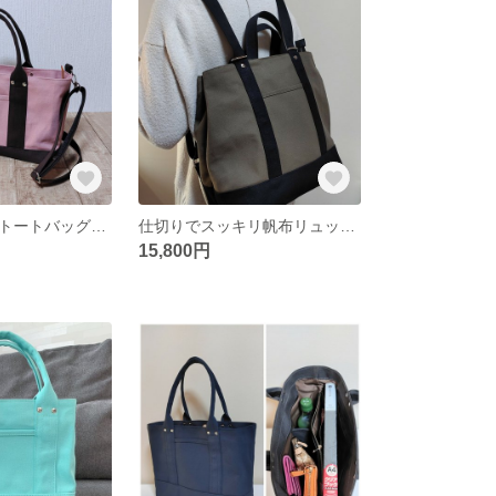
横長仕切り帆布トートバッグ（ダークブラウン×くすみピンク）
仕切りでスッキリ帆布リュック（カーキ×ブラック）
15,800円