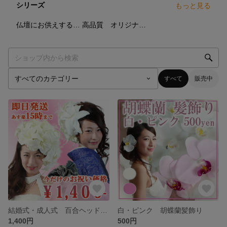
シリーズ
もっと見る
4
点
6
点
仏壇にお供えする仏花シリーズです
高品質 オリジナルデザイン ブーケ
すべて
販売中
結婚式・成人式 百合ヘッドドレス エリカ風髪飾り
白・ピンク 胡蝶蘭髪飾り
1,400円
500円