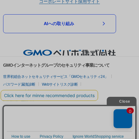
コーポレートサイト
採用サイト
AIへの取り組み
GMOインターネットグループのセキュリティ事業について
世界初総合ネットセキュリティサービス「GMOセキュリティ24」
パスワード漏洩診断
Webサイトリスク診断
セキュリティ相談AIチャットボット
実在証明・盗聴対策
サイバー攻撃対策（GMOサイバーセキュリティ byイエラエ）
サイバー攻撃対策（GMO Flatt Security）
なりすまし対策
セキュリティ事業の軌跡