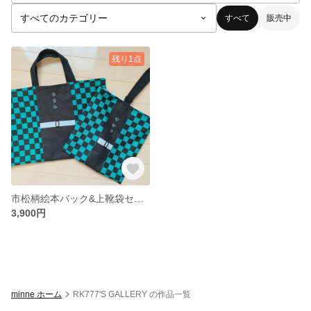
すべて
販売中
残り1点
市松柄絵本バック&上靴袋セット^ ^
3,900円
minne ホーム
RK777'S GALLERY の作品一覧