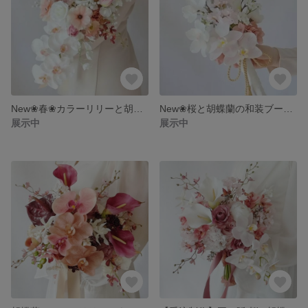
New❀春❀カラーリリーと胡蝶蘭のウェディングブーケ&ブートニア❀アーティフィシャルフラワーブーケ❀コチョウラン チューリップ ローズ ラナンキュラス スイトピー ポピー❀ホワイト オレンジ ピンク
New❀桜と胡蝶蘭の和装ブーケ&ヘアパーツ❀アーティフィシャルフラワーブーケ❀白無垢ブーケ❀春 ピンク ホワイト❀マグノリア（木蓮）カラーリリー 紫陽花❀
展示中
展示中