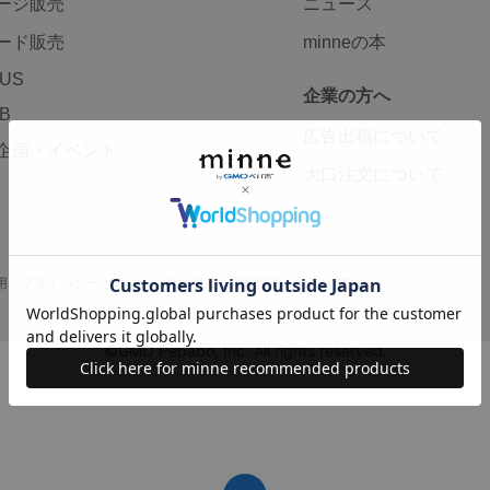
ージ販売
ニュース
ード販売
minneの本
LUS
企業の方へ
AB
広告出稿について
企画・イベント
大口注文について
用
プライバシーポリシー
会社概要
採用情報
メディアキット
©GMO Pepabo, Inc. All rights reserved.