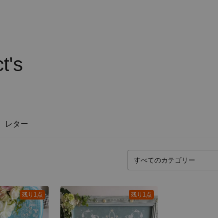
t's
レター
残り1点
残り1点