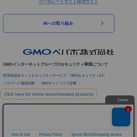
コーポレートサイト
採用サイト
AIへの取り組み
GMOインターネットグループのセキュリティ事業について
世界初総合ネットセキュリティサービス「GMOセキュリティ24」
パスワード漏洩診断
Webサイトリスク診断
セキュリティ相談AIチャットボット
実在証明・盗聴対策
サイバー攻撃対策（GMOサイバーセキュリティ byイエラエ）
サイバー攻撃対策（GMO Flatt Security）
なりすまし対策
セキュリティ事業の軌跡