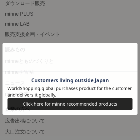
ダウンロード販売
minne PLUS
minne LAB
販売支援企画・イベント
読みもの
minneとものづくりと
minne学習帖
ニュース
minneの本
企業の方へ
広告出稿について
大口注文について