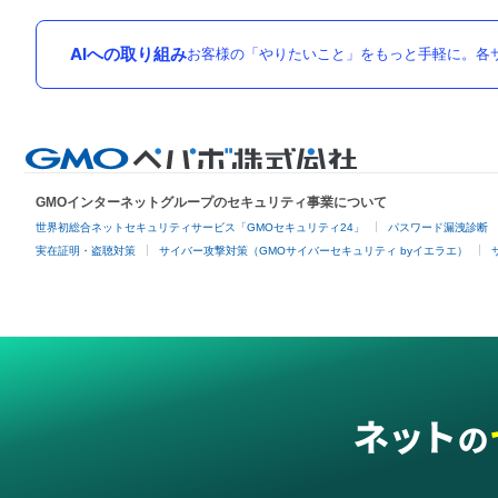
AIへの取り組み
お客様の「やりたいこと」をもっと手軽に。各サ
GMOインターネットグループのセキュリティ事業について
世界初総合ネットセキュリティサービス「GMOセキュリティ24」
パスワード漏洩診断
実在証明・盗聴対策
サイバー攻撃対策（GMOサイバーセキュリティ byイエラエ）