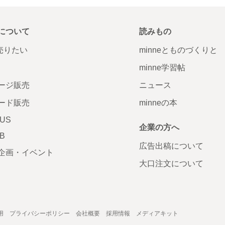
について
読みもの
で売りたい
minneとものづくりと
minne学習帖
ージ販売
ニュース
ード販売
minneの本
LUS
企業の方へ
AB
広告出稿について
企画・イベント
大口注文について
用
プライバシーポリシー
会社概要
採用情報
メディアキット