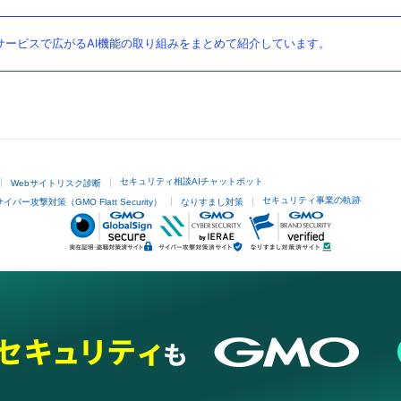
ービスで広がるAI機能の取り組みをまとめて紹介しています。
セキュリティ相談AIチャットボット
Webサイトリスク診断
セキュリティ事業の軌跡
サイバー攻撃対策（GMO Flatt Security）
なりすまし対策