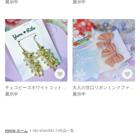
展示中
展示中
チェコビーズホワイトコットンパール調ピアス(イヤリング)
大人の甘口リボンミンクファーつきピアス
展示中
展示中
minne ホーム
rito-shan482 の作品一覧