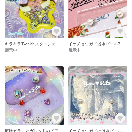
キラキラTwinkleスターシェイカーキーホルダー
イケチョウガイ淡水パール7mmピアス(ボタン型)
展示中
展示中
琉球ガラスとガレットのピアス/3ペアのセット
イケチョウガイの淡水パール5mmボタン型(バロック)良質♡