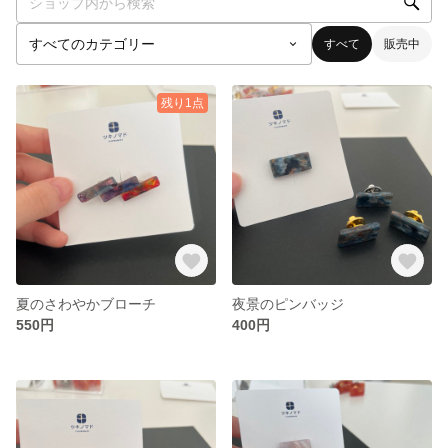
すべて
販売中
残り1点
夏のさわやかブローチ
夜景のピンバッジ
550円
400円