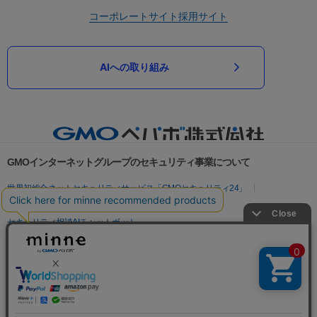
コーポレートサイト
採用サイト
AIへの取り組み
GMOインターネットグループのセキュリティ事業について
世界初総合ネットセキュリティサービス「GMOセキュリティ24」
パスワード漏洩診断
Webサイトリスク診断
セキュリティ相談AIチャットボット
実在証明・盗聴対策
サイバー攻撃対策（GMOサイバーセキュリティ byイエラエ）
サイバー攻撃対策（GMO Flatt Security）
なりすまし対策
セキュリティ事業の軌跡