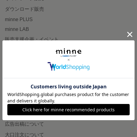
ダウンロード販売
minne PLUS
minne LAB
販売支援企画・イベント
読みもの
minneとものづくりと
minne学習帖
ニュース
minneの本
企業の方へ
広告出稿について
大口注文について