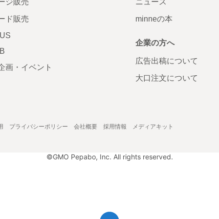
ージ販売
ニュース
ード販売
minneの本
LUS
企業の方へ
AB
広告出稿について
企画・イベント
大口注文について
用
プライバシーポリシー
会社概要
採用情報
メディアキット
©GMO Pepabo, Inc. All rights reserved.