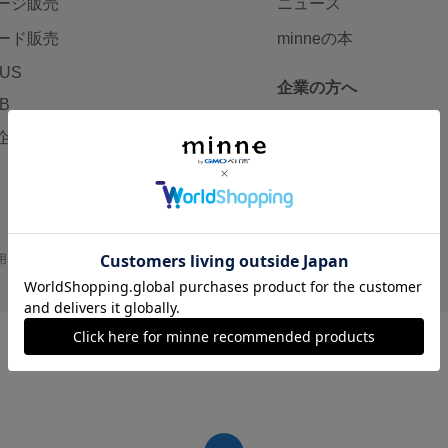
ージ販売
ニュース
ード販売
minneの本
LUS
企業の方へ
AB
広告出稿について
企画・イベント
大口注文について
用
プライバシーポリシー
会社概要
採用情報
メディアキット
©GMO Pepabo, Inc. All rights reserved.