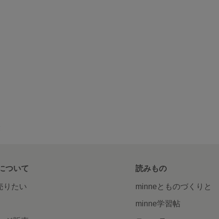
覧
について
読みもの
で売りたい
minneとものづくりと
minne学習帖