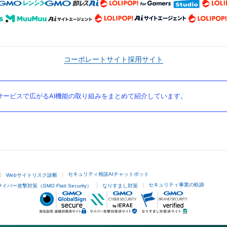
コーポレートサイト
採用サイト
ービスで広がるAI機能の取り組みをまとめて紹介しています。
セキュリティ相談AIチャットボット
Webサイトリスク診断
セキュリティ事業の軌跡
サイバー攻撃対策（GMO Flatt Security）
なりすまし対策