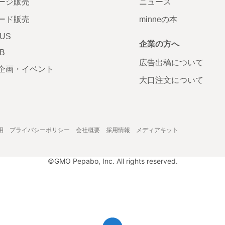
ージ販売
ニュース
ード販売
minneの本
LUS
企業の方へ
AB
広告出稿について
企画・イベント
大口注文について
用
プライバシーポリシー
会社概要
採用情報
メディアキット
©GMO Pepabo, Inc. All rights reserved.