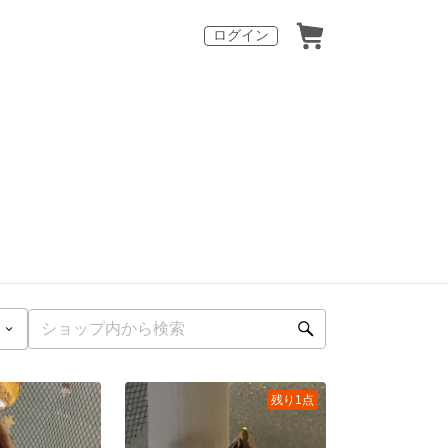
ログイン
残り1点