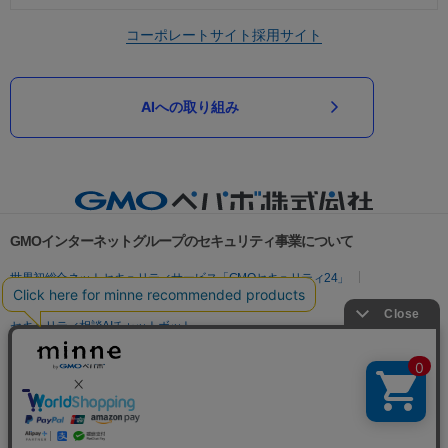
コーポレートサイト
採用サイト
AIへの取り組み
GMOインターネットグループのセキュリティ事業について
世界初総合ネットセキュリティサービス「GMOセキュリティ24」
パスワード漏洩診断
Webサイトリスク診断
セキュリティ相談AIチャットボット
実在証明・盗聴対策
サイバー攻撃対策（GMOサイバーセキュリティ byイエラエ）
サイバー攻撃対策（GMO Flatt Security）
なりすまし対策
セキュリティ事業の軌跡