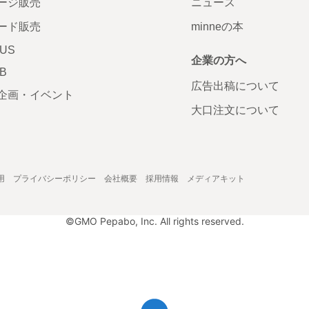
ージ販売
ニュース
ード販売
minneの本
LUS
企業の方へ
AB
広告出稿について
企画・イベント
大口注文について
用
プライバシーポリシー
会社概要
採用情報
メディアキット
©GMO Pepabo, Inc. All rights reserved.