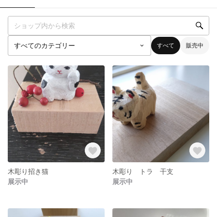
すべて
販売中
木彫り招き猫
木彫り トラ 干支
展示中
展示中