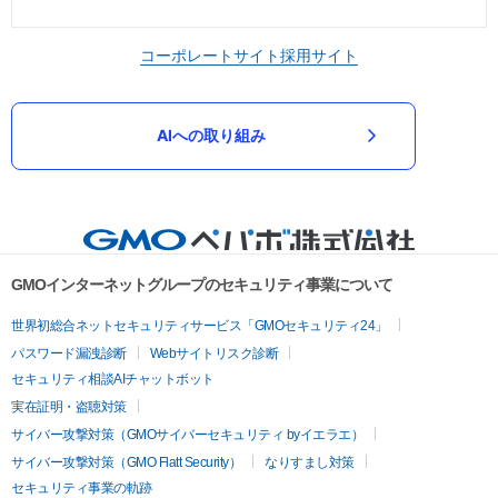
コーポレートサイト
採用サイト
AIへの取り組み
GMOインターネットグループのセキュリティ事業について
世界初総合ネットセキュリティサービス「GMOセキュリティ24」
パスワード漏洩診断
Webサイトリスク診断
セキュリティ相談AIチャットボット
実在証明・盗聴対策
サイバー攻撃対策（GMOサイバーセキュリティ byイエラエ）
サイバー攻撃対策（GMO Flatt Security）
なりすまし対策
セキュリティ事業の軌跡