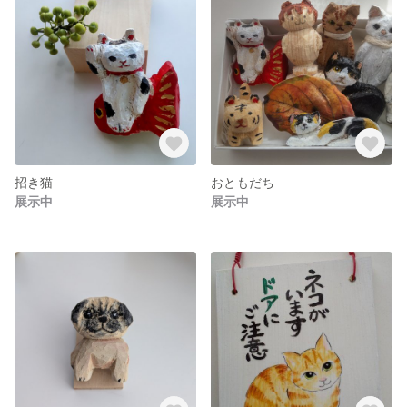
招き猫
おともだち
展示中
展示中