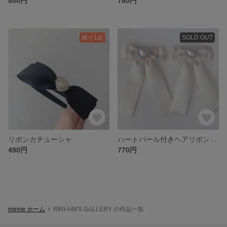
800円
780円
残り1点
SOLD OUT
リボンカチューシャ
ハートパール付きヘアリボン♡オフホワイト
490円
770円
minne ホーム
RIRI-HM'S GALLERY の作品一覧