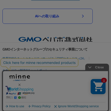
AIへの取り組み
GMOインターネットグループのセキュリティ事業について
世界初総合ネットセキュリティサービス「GMOセキュリティ24」
パスワード漏洩診断
Webサイトリスク診断
セキュリティ相談AIチャットボット
実在証明・盗聴対策
サイバー攻撃対策（GMOサイバーセキュリティ byイエラエ）
サイバー攻撃対策（GMO Flatt Security）
なりすまし対策
セキュリティ事業の軌跡