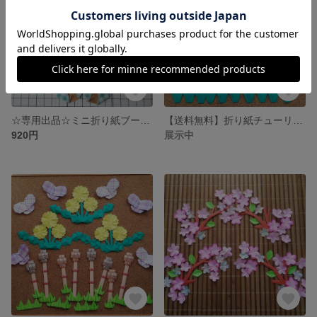
☆専用出品☆ミニ折り紙ブーケ 2個
【送料無料】折り紙チューリップ20個&蝶々20個
920円
展示中