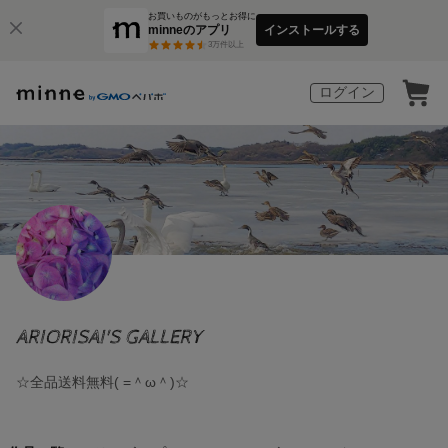
お買いものがもっとお得に
minneのアプリ
インストールする
3
万件以上
ログイン
ARIORISAI'S GALLERY
☆全品送料無料( =＾ω＾)☆