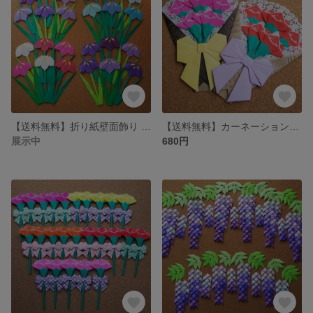
【送料無料】折り紙壁面飾り 菖蒲 24本
【送料無料】カーネーション花束2個《折り紙》
展示中
680円