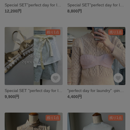
Special SET"perfect day for laundry"-green lace apron tops&white linen wrap skirt-［25SS-PDFL18］
Special SET"perfect day for laundry"-pink check cotton ribbon brabustier wrapskirt-［25SS-PDFL15］
12,200円
8,800円
残り1点
残り1点
Special SET "perfect day for laundry" -green lace button brabustier & apron skirt- ［25SS-PDFL20］
"perfect day for laundry" -pink glitter camisole gather brabustier-［25SS-PDFL09］
9,900円
4,400円
残り1点
残り1点