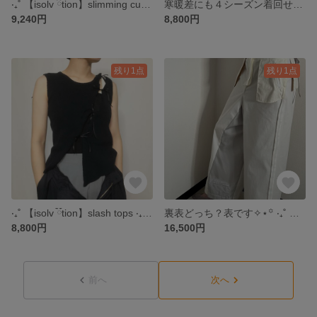
‧₊˚ 【isolv ྀིྀིtion】slimming cut out tops ‧₊˚［24SS-TPWH］
寒暖差にも４シーズン着回せる‧₊˚ 【isolv ྀིྀིtion】mellow tops ‧₊˚［24SS-TPME］
9,240円
8,800円
残り1点
残り1点
‧₊˚ 【isolv ྀིྀིtion】slash tops ‧₊˚［24SS-TPNV］
裏表どっち？表です✧⋆꙳ ‧₊˚ 【isolv ྀིྀིtion】inside out ribbon pants ‧₊˚ white［24SS-PTWH］
8,800円
16,500円
前へ
次へ