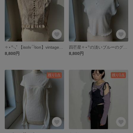
✧⋆꙳‧₊˚ 【isolv ྀིྀིtion】vintage-like lace vest ‧₊˚［24SS-061903］
四芒星✧⋆꙳の淡いブルーのグラデーショントップス‧₊˚ 【isolv ྀིྀིtion】♢open tops ‧₊˚［24SS-TPBT］
8,800円
8,800円
残り1点
残り1点