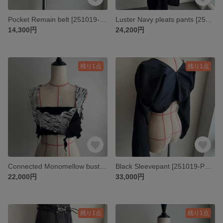
Pocket Remain belt [251019-AC01]
Luster Navy pleats pants [251019-PT02]
14,300円
24,200円
残り1点
残り1点
Connected Monomellow bustier [251019-TP03]
Black Sleevepant [251019-PT01]
22,000円
33,000円
残り1点
残り1点