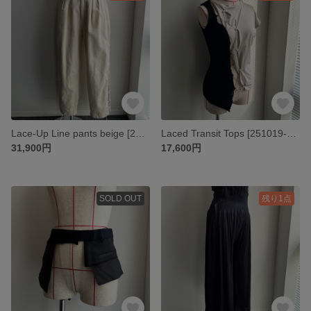
Lace-Up Line pants beige [251019-PT03]
Laced Transit Tops [251019-TP04]
31,900円
17,600円
SOLD OUT
残り1点