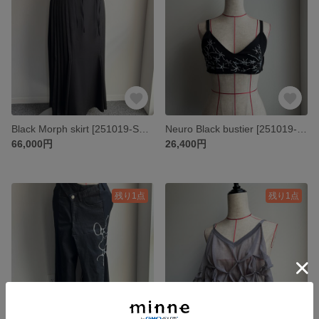
Black Morph skirt [251019-SK01]
Neuro Black bustier [251019-TP02]
66,000円
26,400円
残り1点
残り1点