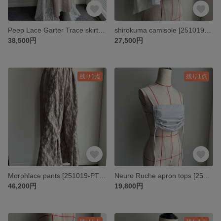
Peep Lace Garter Trace skirt SET [251019-SK02]
shirokuma camisole [251019-TP11]
38,500円
27,500円
残り1点
残り1点
Morphlace pants [251019-PT04]
Neuro Ruche apron tops [251019-TP10]
46,200円
19,800円