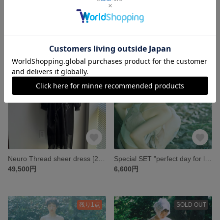
One side Black denim skirt pants [251019-BT01]
Neuro Thread gray camisole [251019-TP01]
55,000円
23,200円
残り1点
残り1点
Neuro Thread sheer dress [251019-OP01]
Special SET "perfect day for laundry" -pink glitter camisole brabustier wrapskirt-［25SS-PDFL17］
49,500円
6,600円
残り1点
SOLD OUT