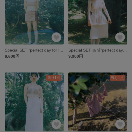
Special SET "perfect day for laundry" -pink check 2ribbon brabustier wrapskirt-［25SS-PDFL16］
Special SET 🧺🫧"perfect day for laundry" -beige gather brabustier & lace wrap skirt-［25SS-PDFL19］
6,600円
9,900円
残り1点
残り1点