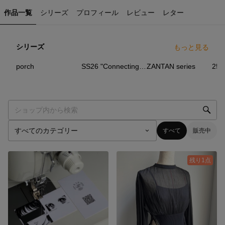
作品一覧
シリーズ
プロフィール
レビュー
レター
シリーズ
もっと見る
19
点
25
点
12
点
porch
SS26 "Connecting The Dots"
ZANTAN series
すべて
販売中
残り1点