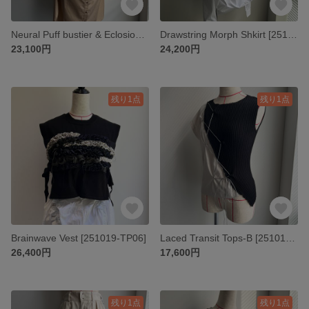
Neural Puff bustier & Eclosion Shkirt SET [251019-ST01]
Drawstring Morph Shkirt [251019-TP07]
23,100円
24,200円
残り1点
残り1点
Brainwave Vest [251019-TP06]
Laced Transit Tops-B [251019-TP05]
26,400円
17,600円
残り1点
残り1点