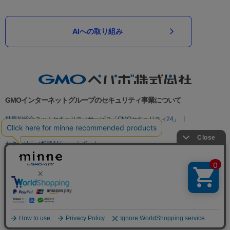
AIへの取り組み
GMOインターネットグループのセキュリティ事業について
世界初総合ネットセキュリティサービス「GMOセキュリティ24」
パスワード漏洩診断
Webサイトリスク診断
セキュリティ相談AIチャットボット
実在証明・盗聴対策
サイバー攻撃対策（GMOサイバーセキュリティ byイエラエ）
サイバー攻撃対策（GMO Flatt Security）
なりすまし対策
セキュリティ事業の軌跡