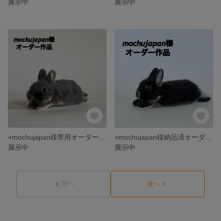
展示中
展示中
⭐︎mochujapan様専用オーダー作品⭐︎小さなリラックスポーズのうさぎさんNo.6
⭐︎mochujapan様納品済オーダー作品⭐︎小さなリラックスポーズのうさぎさんNo.5
展示中
展示中
前へ
次へ