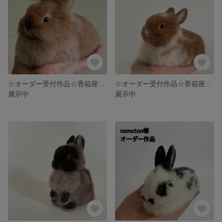
☆オーダー受付作品☆香箱座りのうさぎさん②
☆オーダー受付作品☆香箱座りのうさぎさん③
展示中
展示中