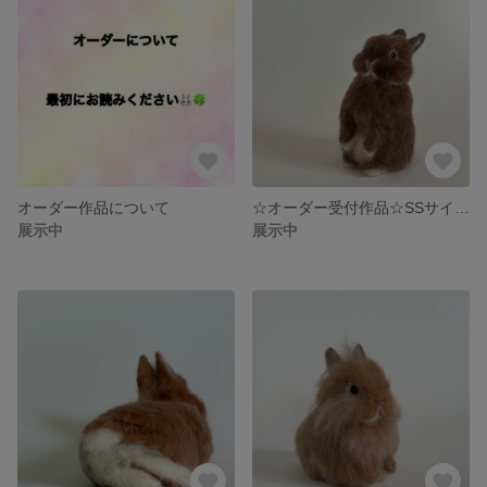
オーダー作品について
☆オーダー受付作品☆SSサイズうたっちポーズのうさぎさん①
展示中
展示中