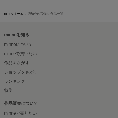
minne ホーム
琥珀色の宝物 の作品一覧
minneを知る
minneについて
minneで買いたい
作品をさがす
ショップをさがす
ランキング
特集
作品販売について
minneで売りたい