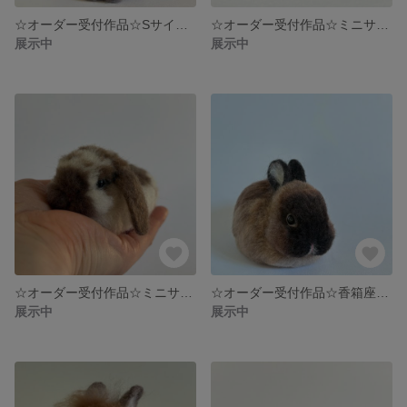
☆オーダー受付作品☆Sサイズお座りポーズのうさぎさん②
☆オーダー受付作品☆ミニサイズ香箱座りのうさぎさん②
展示中
展示中
☆オーダー受付作品☆ミニサイズ香箱座りのうさぎさん
☆オーダー受付作品☆香箱座りのうさぎさん①
展示中
展示中