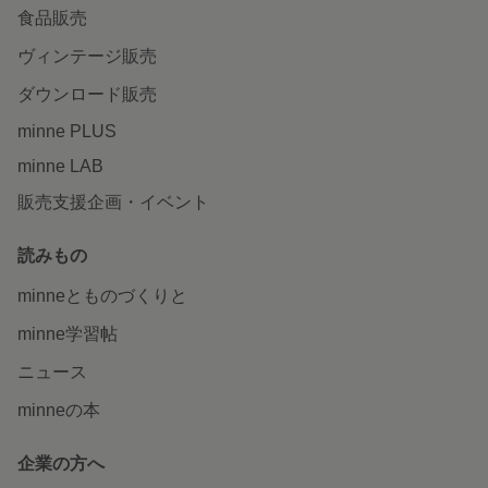
食品販売
ヴィンテージ販売
ダウンロード販売
minne PLUS
minne LAB
販売支援企画・イベント
読みもの
minneとものづくりと
minne学習帖
ニュース
minneの本
企業の方へ