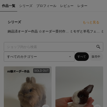
作品一覧
シリーズ
プロフィール
レビュー
レター
シリーズ
もっと見る
17
点
9
点
0
点
納品済オーダー作品
☆オーダー受付作品☆
ミモザと羊毛フェルトのうさぎさん
すべて
販売中
SOLD OUT