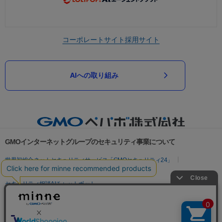
コーポレートサイト
採用サイト
AIへの取り組み
GMOインターネットグループのセキュリティ事業について
世界初総合ネットセキュリティサービス「GMOセキュリティ24」
パスワード漏洩診断
Webサイトリスク診断
セキュリティ相談AIチャットボット
実在証明・盗聴対策
サイバー攻撃対策（GMOサイバーセキュリティ byイエラエ）
サイバー攻撃対策（GMO Flatt Security）
なりすまし対策