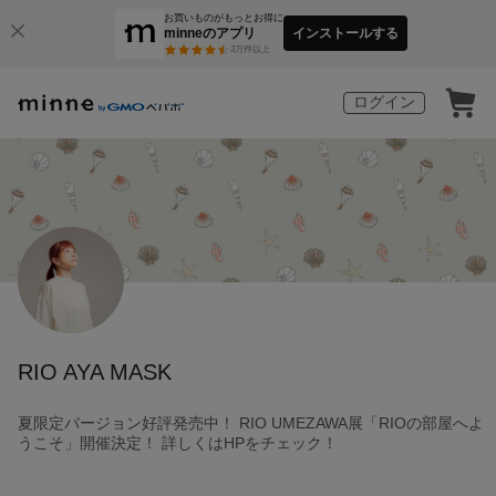
お買いものがもっとお得に
minneのアプリ
インストールする
3
万件以上
ログイン
RIO AYA MASK
夏限定バージョン好評発売中！ RIO UMEZAWA展「RIOの部屋へよ
うこそ」開催決定！ 詳しくはHPをチェック！