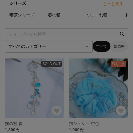
シリーズ
もっと見る
7
点
7
点
6
点
喫茶シリーズ
春の猫
つままれ猫
お
すべて
販売中
SOLD OUT
残り1点
猫の簪 青
猫シュシュ 空色
1,300円
1,000円