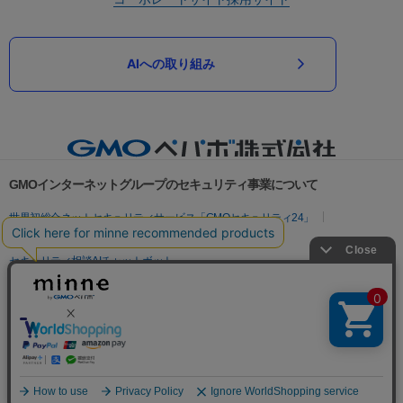
AIへの取り組み
GMOインターネットグループのセキュリティ事業について
世界初総合ネットセキュリティサービス「GMOセキュリティ24」
パスワード漏洩診断
Webサイトリスク診断
セキュリティ相談AIチャットボット
実在証明・盗聴対策
サイバー攻撃対策（GMOサイバーセキュリティ byイエラエ）
サイバー攻撃対策（GMO Flatt Security）
なりすまし対策
セキュリティ事業の軌跡