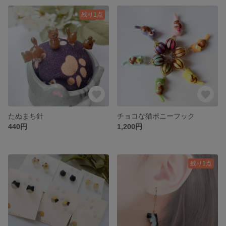
残り1点
たぬまち針
チョコな猫ポニーフック
440円
1,200円
残り1点