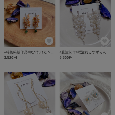
⁂特集掲載作品⁂咲き乱れたきんもくせいのピアス＆イヤリング【金木犀】
⁂受注制作⁂咲溢れるすずらんのピアス＆イヤリング【weeping】
3,520円
5,500円