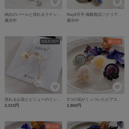
純白のパールと揺れるラナンキュラスのピアス＆イヤリング【ラナンキュラス】
Ray9月号 掲載商品♡クリアな花びらとビジューのピアス＆イヤリング【ガラスの花】
展示中
展示中
SOLD OUT
残り1点
揺れるお花とビジューのリング【chain ring】
3つの花がくっついたピアス＆イヤリング【ladybug】
2,310円
2,860円
残り1点