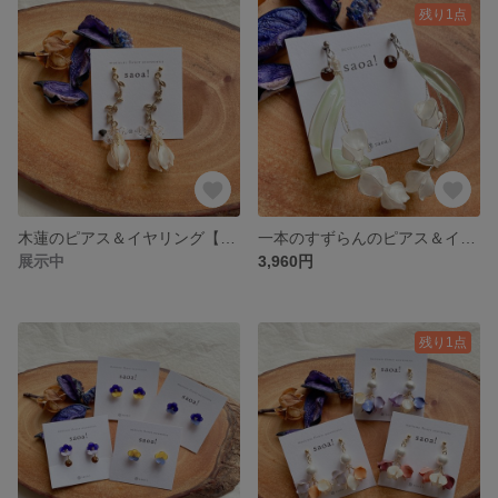
残り1点
木蓮のピアス＆イヤリング【木蓮】
一本のすずらんのピアス＆イヤリング【鈴蘭】
展示中
3,960円
残り1点