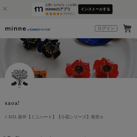
お買いものがもっとお得に
minneのアプリ
インストールする
3
万件以上
ログイン
saoa!
⁂ 3/31 新作【ミニハート】【小花シリーズ】発売☺︎