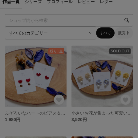
作品一覧
シリーズ
プロフィール
レビュー
レター
すべて
販売中
残り1点
SOLD OUT
ふぞろいなハートのピアス＆イヤリング【ミニハート】
小さいお花が集まった可愛いらしいピアス＆イヤリング【ネモフィラ・菜の花・霞草】
1,980円
3,520円