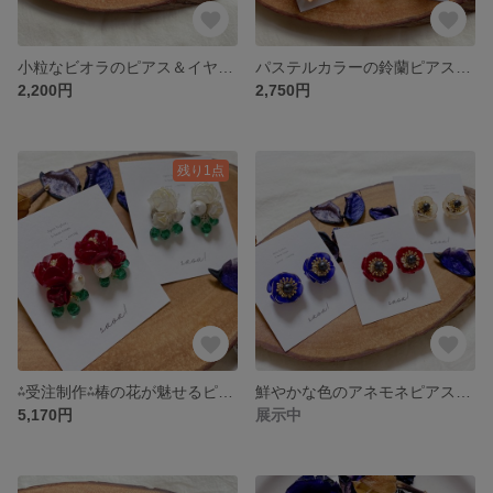
小粒なビオラのピアス＆イヤリング【viola】
パステルカラーの鈴蘭ピアス&イヤリング【色々すずらん】
2,200円
2,750円
残り1点
⁂受注制作⁂椿の花が魅せるピアス＆イヤリング【椿】
鮮やかな色のアネモネピアス&イヤリング【アネモネ】
5,170円
展示中