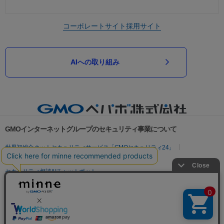
コーポレートサイト
採用サイト
AIへの取り組み
GMOインターネットグループのセキュリティ事業について
世界初総合ネットセキュリティサービス「GMOセキュリティ24」
パスワード漏洩診断
Webサイトリスク診断
セキュリティ相談AIチャットボット
実在証明・盗聴対策
サイバー攻撃対策（GMOサイバーセキュリティ byイエラエ）
サイバー攻撃対策（GMO Flatt Security）
なりすまし対策
セキュリティ事業の軌跡