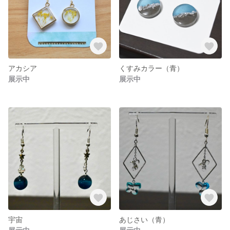
アカシア
くすみカラー（青）
展示中
展示中
宇宙
あじさい（青）