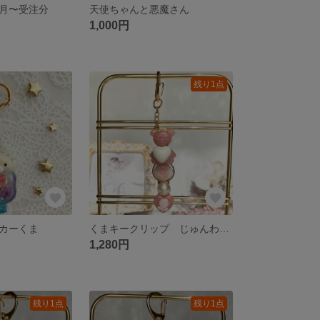
月〜受注分
天使ちゃんと悪魔さん
1,000円
残り1点
カーくま
くまキークリップ じゅんわりチーク
1,280円
残り1点
残り1点