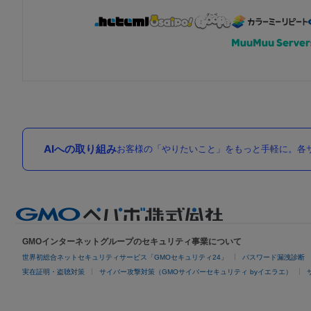
AIへの取り組み
お客様の「やりたいこと」をもっと手軽に。各サ
GMOインターネットグループのセキュリティ事業について
世界初総合ネットセキュリティサービス「GMOセキュリティ24」
パスワード漏洩診断
実在証明・盗聴対策
サイバー攻撃対策（GMOサイバーセキュリティ byイエラエ）