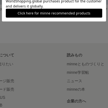
ドロップシリーズ フラワーリボン
ドロップシリーズ バラキャンディー
展示中
展示中
について
読みもの
で売りたい
minneとものづくりと
minne学習帖
ージ販売
ニュース
ード販売
minneの本
LUS
企業の方へ
AB