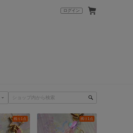
ログイン
残り1点
残り1点