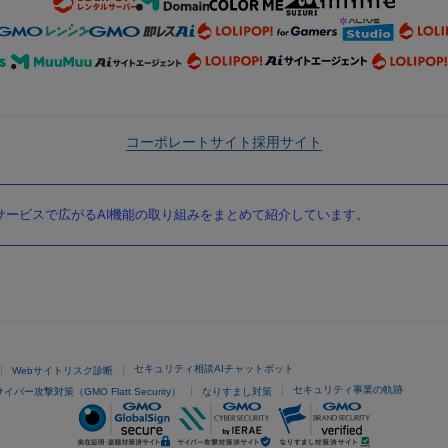
コーポレートサイト
採用サイト
ービスで広がるAI機能の取り組みをまとめて紹介しています。
セキュリティ相談AIチャットボット
Webサイトリスク診断
セキュリティ事業の軌跡
サイバー攻撃対策（GMO Flatt Security）
なりすまし対策