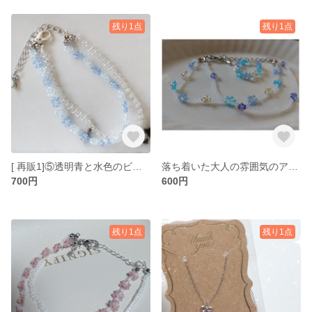
残り1点
残り1点
[ 再販1]⑤透明青と水色のビーズブレスレット
落ち着いた大人の雰囲気のアクセサリー!
700円
600円
残り1点
残り1点