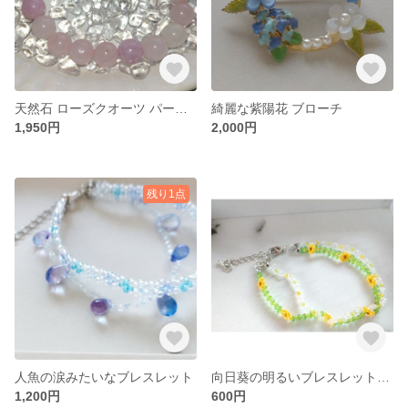
天然石 ローズクオーツ パープルマイカ ブレスレット
綺麗な紫陽花 ブローチ
1,950円
2,000円
残り1点
人魚の涙みたいなブレスレット
向日葵の明るいブレスレット‪(*´﹀`*)‬
1,200円
600円