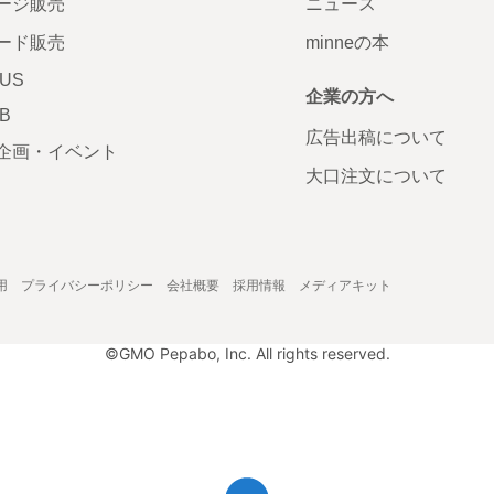
ージ販売
ニュース
ード販売
minneの本
LUS
企業の方へ
AB
広告出稿について
企画・イベント
大口注文について
用
プライバシーポリシー
会社概要
採用情報
メディアキット
©GMO Pepabo, Inc. All rights reserved.