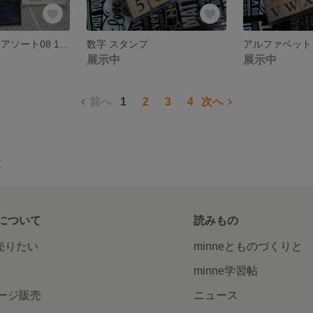
【合皮】革タグ アソート08 10枚
数字 スタンプ
アルファベット
展示中
展示中
前へ
1
2
3
4
次へ
覧
について
読みもの
で売りたい
minneとものづくりと
minne学習帖
ージ販売
ニュース