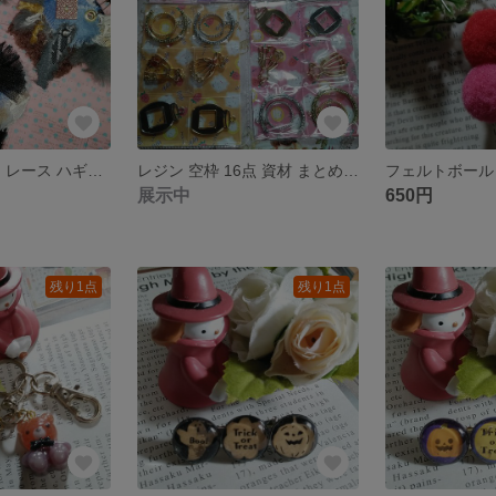
デニム リメイク レース ハギレ 本革 引き揃え糸 タグ チャーム
レジン 空枠 16点 資材 まとめ売り
展示中
650円
残り1点
残り1点