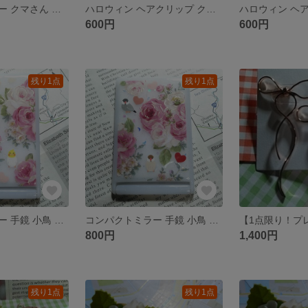
ハロウィンカラー クマさん キーホルダー お花ブルー(ゴールド)
ハロウィン ヘアクリップ クラフトカラー(シルバー)
600円
600円
残り1点
残り1点
コンパクトミラー 手鏡 小鳥 オカメインコ 花 ハート(乳白色)
コンパクトミラー 手鏡 小鳥 文鳥 花 ハート(乳白色)
800円
1,400円
残り1点
残り1点