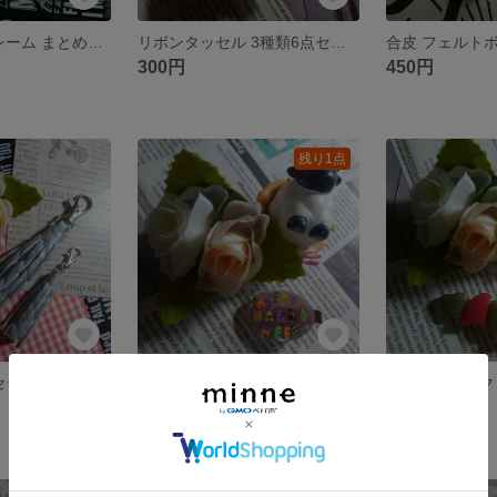
レジン 空枠 フレーム まとめ売り
リボンタッセル 3種類6点セット
300円
450円
残り1点
セット(シルバー)
ハロウィン ヘアクリップ(ゴールド)
500円
600円