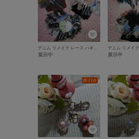
デニム リメイク レース ハギレ 本革 引き揃え糸 タグ チャーム
展示中
展示中
残り1点