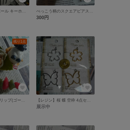
合皮 フェルトボール キーホルダー【白ボタン】
べっこう柄のスクエアピアス(シルバー)
300円
残り1点
秋冬色のヘアクリップ(ゴールド)
【レジン】桜 蝶 空枠 4点セット
展示中