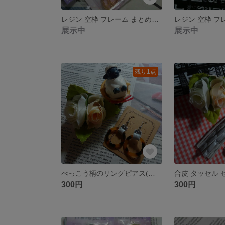
レジン 空枠 フレーム まとめ売り
展示中
展示中
残り1点
べっこう柄のリングピアス(シルバー)
合皮 タッセル 
300円
300円