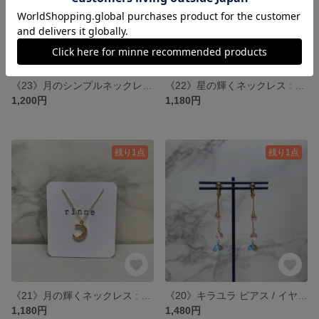
《23》月のシンプルネックレス : ゴールド
《22》星の輝くネックレス : ゴールド
1,200円
1,180円
残り1点
残り1点
《21》月の輝くネックレス : ゴールド
《20》キラユラ ピアス / イヤリング
1,180円
1,480円