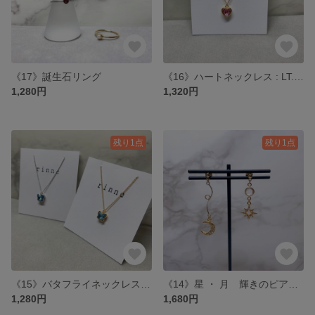
《17》誕生石リング
《16》ハートネックレス : LT.ローズ
1,280円
1,320円
残り1点
残り1点
《15》バタフライネックレス : アクアマリン
《14》星 ・ 月 輝きのピアス / イヤリング
1,280円
1,680円