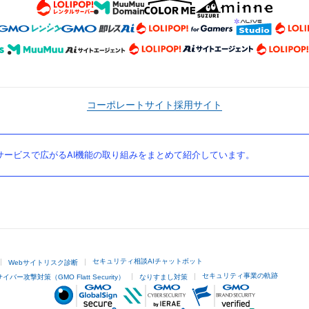
コーポレートサイト
採用サイト
ービスで広がるAI機能の取り組みをまとめて紹介しています。
セキュリティ相談AIチャットボット
Webサイトリスク診断
セキュリティ事業の軌跡
サイバー攻撃対策（GMO Flatt Security）
なりすまし対策