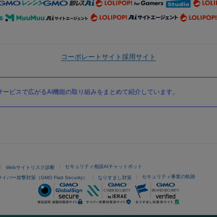
コーポレートサイト
採用サイト
ービスで広がるAI機能の取り組みをまとめて紹介しています。
セキュリティ相談AIチャットボット
Webサイトリスク診断
セキュリティ事業の軌跡
サイバー攻撃対策（GMO Flatt Security）
なりすまし対策