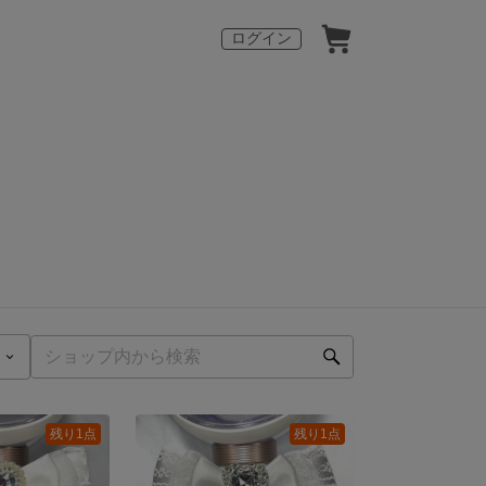
ログイン
残り1点
残り1点