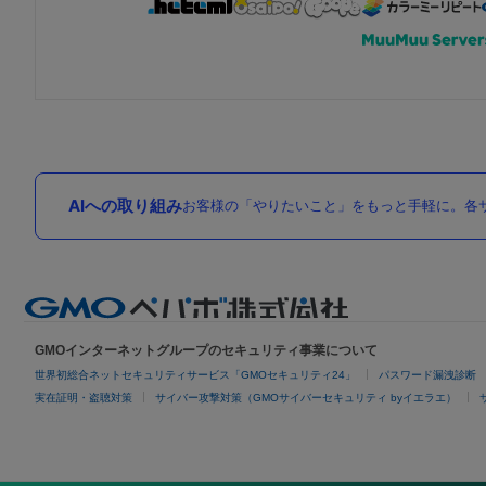
AIへの取り組み
お客様の「やりたいこと」をもっと手軽に。各サ
GMOインターネットグループのセキュリティ事業について
世界初総合ネットセキュリティサービス「GMOセキュリティ24」
パスワード漏洩診断
実在証明・盗聴対策
サイバー攻撃対策（GMOサイバーセキュリティ byイエラエ）