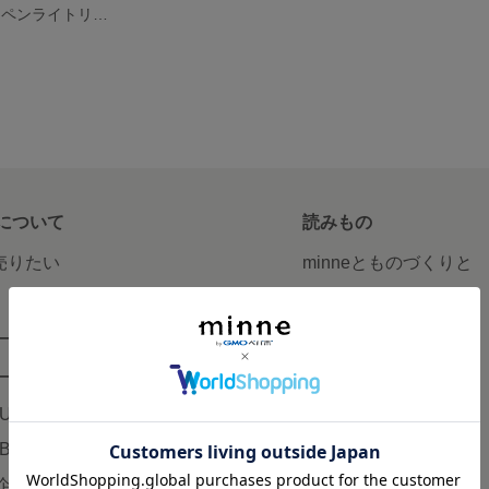
キンブレリボン ペンライトリボン ライトピンク
について
読みもの
で売りたい
minneとものづくりと
minne学習帖
ージ販売
ニュース
ード販売
minneの本
LUS
企業の方へ
AB
広告出稿について
企画・イベント